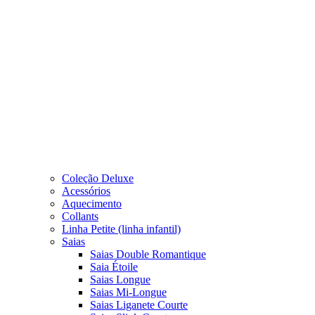
Coleção Deluxe
Acessórios
Aquecimento
Collants
Linha Petite (linha infantil)
Saias
Saias Double Romantique
Saia Étoile
Saias Longue
Saias Mi-Longue
Saias Liganete Courte